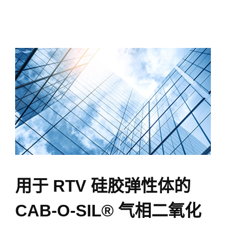
RTV
硅
用于 RTV 硅胶弹性体的
酮
密
CAB-O-SIL® 气相二氧化
封
剂