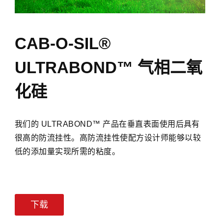
我
们
CAB-O-SIL®
的
ULTRABOND™
ULTRABOND™ 气相二氧
产
品
化硅
在
垂
直
我们的 ULTRABOND™ 产品在垂直表面使用后具有
表
很高的防流挂性。高防流挂性使配方设计师能够以较
面
低的添加量实现所需的粘度。
使
用
后
具
有
下载
很