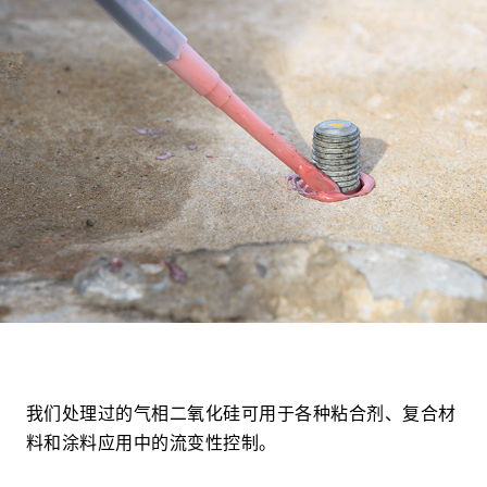
以
较
低
的
添
加
量
实
现
所
需
的
粘
度。
我们处理过的气相二氧化硅可用于各种粘合剂、复合材
料和涂料应用中的流变性控制。