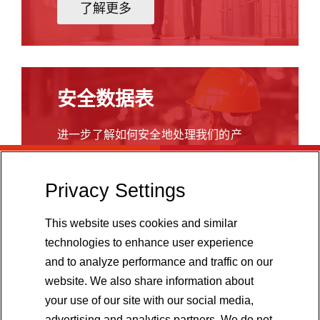
有
了解更多
要
求
的
密
封、
安全数据表
灌
封
进一步了解如何安全地处理我们的产
和
品。
封
装
Privacy Settings
了解更多
应
用。
This website uses cookies and similar
我
technologies to enhance user experience
们
提
and to analyze performance and traffic on our
供
website. We also share information about
的
your use of our site with our social media,
气
advertising and analytics partners. We do not