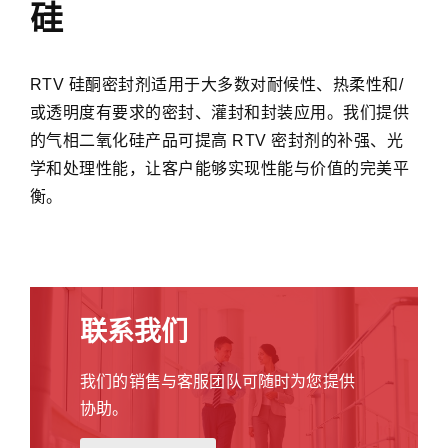
硅​
适
用
于
RTV 硅酮密封剂适用于大多数对耐候性、热柔性和/
大
或透明度有要求的密封、灌封和封装应用。我们提供
多
的气相二氧化硅产品可提高 RTV 密封剂的补强、光
数
对
学和处理性能，让客户能够实现性能与价值的完美平
耐
衡。​
候
性、
热
柔
性
联系我们
和/
或
透
我们的销售与客服团队可随时为您提供
明
协助。
度