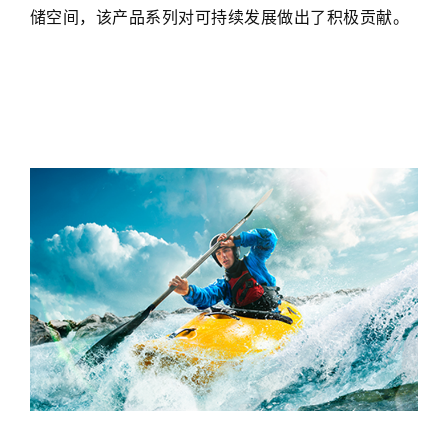
了
储空间，该产品系列对可持续发展做出了积极贡献。​
提
高，
有
助
于
更
快
地
掺
入
和
处
理。
这
样
可
以
我
缩