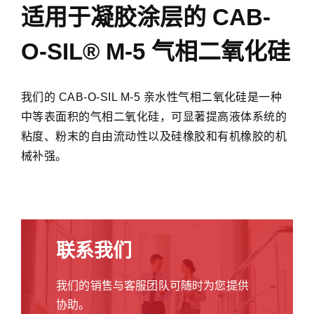
们
适用于凝胶涂层的 CAB-
短
的
生
CAB-
O-SIL® M-5 气相二氧化硅
产
O-
加
SIL
工
M-
时
我们的 CAB-O-SIL M-5 亲水性气相二氧化硅是一种
5
间，
中等表面积的气相二氧化硅，可显著提高液体系统的
亲
提
粘度、粉末的自由流动性以及硅橡胶和有机橡胶的机
水
高
性
械补强。​
生
气
产
相
率。
二
此
氧
外，
化
联系我们
密
硅
度
是
的
我们的销售与客服团队可随时为您提供
一
增
协助。
种