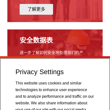
加
中
还
等
了解更多
能
表
减
面
少
积
卸
的
货
气
安全数据表
和
相
产
二
进一步了解如何安全地处理我们的产
品
氧
品。
转
化
移
硅，
Privacy Settings
过
了解更多
可
程
显
中
This website uses cookies and similar
著
产
technologies to enhance user experience
提
生
and to analyze performance and traffic on our
高
的
website. We also share information about
液
粉
体
your use of our site with our social media,