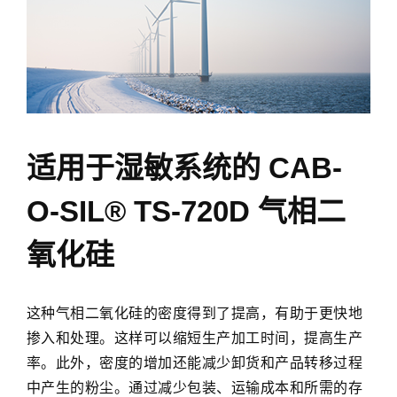
这
种
适用于湿敏系统的 CAB-
气
相
O-SIL® TS-720D 气相二
二
氧
氧化硅
化
硅
的
这种气相二氧化硅的密度得到了提高，有助于更快地
密
掺入和处理。这样可以缩短生产加工时间，提高生产
度
率。此外，密度的增加还能减少卸货和产品转移过程
得
到
中产生的粉尘。通过减少包装、运输成本和所需的存