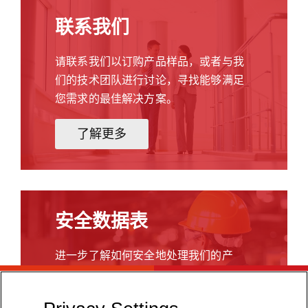
盖
产
蓝
下
联系我们
品
色
的
成
底
部
为
请联系我们以订购产品样品，或者与我
色
件
那
相
们的技术团队进行讨论，寻找能够满足
进
些
平
您需求的最佳解决方案。
行
希
衡。
着
望
对
了解更多
色，
通
于
这
过
这
些
使
些
部
用
类
件
回
型
主
安全数据表
收
的
要
成
应
由
分
进一步了解如何安全地处理我们的产
用，
工
来
品。
其
程
提
中
热
高