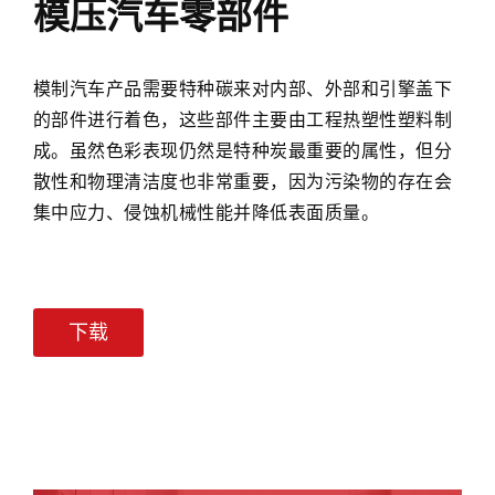
动
模压汽车零部件
严
汽
的，
格
车
与
的
产
标
模制汽车产品需要特种碳来对内部、外部和引擎盖下
审
品
准
美
的部件进行着色，这些部件主要由工程热塑性塑料制
需
产
要
成。虽然色彩表现仍然是特种炭最重要的属性，但分
要
品
求，
特
散性和物理清洁度也非常重要，因为污染物的存在会
相
他
种
集中应力、侵蚀机械性能并降低表面质量。
比，
们
碳
允
需
来
许
要
对
更
深
内
低
黑
下载
部、
的
色
外
负
与
部
载，
吸
和
并
引
引
使
人
擎
该
的