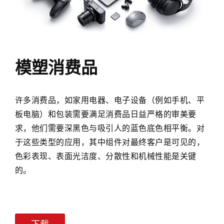
升
级、
树
脂
许
替
多
模塑消费品
代、
消
成
费
本
品，
许多消费品，如家用电器、电子设备（例如手机、平
降
如
低
板电脑）和包装需要满足消费品日益严格的审美要
家
和
求，他们需要深黑色与吸引人的蓝色底色相平衡。对
用
增
电
于这些类型的应用，其中组件对最终客户是可见的，
加
器、
色彩表现、表面光洁度、分散性和机械性能是关键
再
电
的。
生
子
树
设
脂
备
的
（例
使