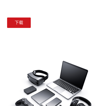
高
极
性
塑
下载
料
化
合
物
的
机
械
性
能，
从
而
实
现
性
能