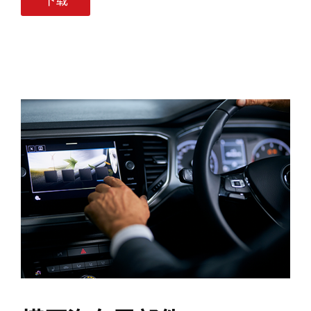
下载
如
用。
手
机
机、
械
平
性
板
能
电
的
脑）
改
和
进
包
是
装
由
需
改
要
进
满
的
足
分
消
散
费
能
品
力
日
模
推
益
制