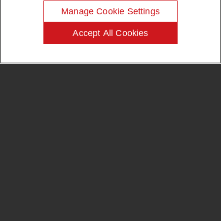
®
VULCAN
9A32
一种行业标准特种炭黑，适
条款和条件
Manage Cookie Settings
于塑料应用（例如电缆护套
和农用薄膜）中的紫外 (UV)
前瞻性声明
Accept All Cookies
防护。
© 1995-2026 Cabot Corporation. 全球范围内保留所有权利
联系我们
我们的销售与客服团队可随时为您提供协
助。
安全数据表