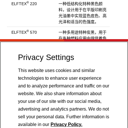
®
ELFTEX
220
一种低结构化特种黑色颜
料，设计用于在平版印刷亮
光油墨中实现蓝色底色、高
光泽和适当的色强度。
®
ELFTEX
570
一种多用途特种炭黑，用于
在各种塑料应用中提供着色
和紫外 (UV) 防护性能。
®
ELFTEX
P100
一种设计用于压力管应用的
Privacy Settings
特种炭黑，能够提供卓越的
紫外 (UV) 防护性能和低含硫
This website uses cookies and similar
水平，从而能够创造卓越的
technologies to enhance user experience
管道性能。这种特种炭黑具
有极低的混料吸湿 (CMA) 特
and to analyze performance and traffic on our
征，易于加工。
website. We also share information about
®
your use of our site with our social media,
ELFTEX
TP
一种行业标准特种炭黑，适
于塑料应用（例如压力管、
advertising and analytics partners. We do not
电缆护套和农用薄膜）中的
sell your personal data. Further information is
紫外 (UV) 防护。
销售条款
available in our
Privacy Policy.