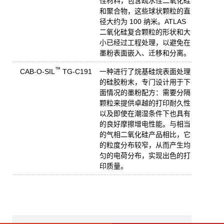
性材料，包含疏水性二氧化硅
和聚合物，这些球状颗粒的直
径大约为 100 纳米。ATLAS
二氧化硅复合颗粒的形状和大
小已经过工程处理，以避免在
墨粉表面嵌入、迁移和分离。
™
CAB-O-SIL
TG-C191
一种进行了烷基硅烷表面处理
的硅胶粉末，专门设计用于下
面情况的墨粉配方：需要分隔
颗粒来提供卓越的打印耐久性
以及即使在潮湿条件下也具有
的良好摩擦增电性能。与相当
的气相二氧化硅产品相比，它
的粒度分布较窄，从而产生均
匀的电荷分布，实现出色的打
印质量。