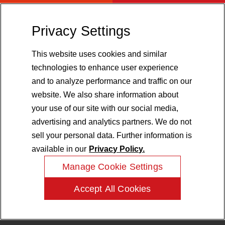
联系我们
Privacy Settings
我们的销售与客服团队可随时为您提供协
助。
This website uses cookies and similar
technologies to enhance user experience
and to analyze performance and traffic on our
website. We also share information about
安全数据表
your use of our site with our social media,
advertising and analytics partners. We do not
进一步了解如何安全地处理我们的产品。
sell your personal data. Further information is
销售条款
available in our
Privacy Policy.
条款和条件
Manage Cookie Settings
前瞻性声明
Accept All Cookies
订阅
© 1995-2026 Cabot Corporation. 全球范围内保留所有权利
了解最新的新闻和信息。