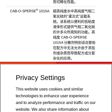
剪切稀化性能。
®
CAB-O-SPERSE
1015A
超高纯度水中高纯度气相二
氧化硅的“灌注式”运载系
统。该系统以便利的低粘度
液体形式提供气相二氧化硅
的许多众所周知的功能。高
纯度 CAB-O-SPERSE
1015A 分散剂特别适合那些
在配方中无法允许由于添加
剂或杂质而导致配方成分复
杂化的应用。
®
CAB-O-SPERSE
1020K
超高纯度水中高纯度气相二
氧化硅的“灌注式”运载系
Privacy Settings
统。该系统以便利的低粘度
液体形式提供气相二氧化硅
的许多众所周知的功能。高
This website uses cookies and similar
纯度 CAB-O-SPERSE
technologies to enhance user experience
1020K 分散剂特别适合那些
and to analyze performance and traffic on our
在配方中无法允许由于添加
website. We also share information about
剂或杂质而导致配方成分复