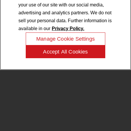
杂化的应用。
your use of our site with our social media,
advertising and analytics partners. We do not
®
CAB-O-SPERSE
1030K
超高纯度水中高纯度气相二
氧化硅的“灌注式”运载系
sell your personal data. Further information is
销售条款
统。该系统以便利的低粘度
available in our
Privacy Policy.
液体形式提供气相二氧化硅
条款和条件
Manage Cookie Settings
的许多众所周知的功能。高
纯度 CAB-O-SPERSE
前瞻性声明
1030K 分散剂特别适合那些
Accept All Cookies
在配方中无法允许由于添加
© 1995-2026 Cabot Corporation. 全球范围内保留所有权利
剂或杂质而导致配方成分复
杂化的应用。
®
CAB-O-SPERSE
2012A
超高纯度水中高纯度气相二
氧化硅的“灌注式”运载系
统。该系统以便利的低粘度
液体形式提供气相二氧化硅
的许多众所周知的功能。高
纯度 CAB-O-SPERSE
2012A 分散剂特别适合那些
在配方中无法允许由于添加
剂或杂质而导致配方成分复